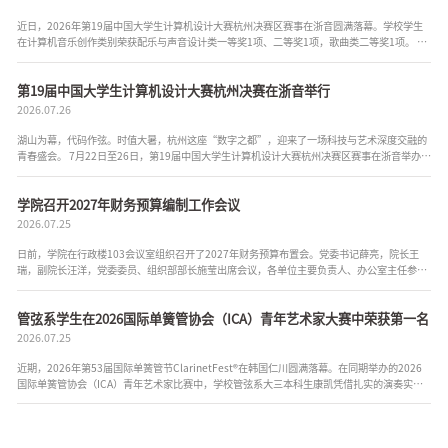
近日，2026年第19届中国大学生计算机设计大赛杭州决赛区赛事在浙音圆满落幕。学校学生
在计算机音乐创作类别荣获配乐与声音设计类一等奖1项、二等奖1项，歌曲类二等奖1项。 其
中，一等奖《墨檐境韵》（作者：黄舜杭、燕国韬，指导老师：万方、曾紫乔...
第19届中国大学生计算机设计大赛杭州决赛在浙音举行
2026.07.26
湖山为幕，代码作弦。时值大暑，杭州这座“数字之都”，迎来了一场科技与艺术深度交融的
青春盛会。 7月22日至26日，第19届中国大学生计算机设计大赛杭州决赛区赛事在浙音举办。
本次大赛以“逐梦数字新程，青春创新收官”为主题，...
学院召开2027年财务预算编制工作会议
2026.07.25
日前，学院在行政楼103会议室组织召开了2027年财务预算布置会。党委书记薛亮，院长王
瑞，副院长汪洋，党委委员、组织部部长施莹出席会议，各单位主要负责人、办公室主任参
加。 薛亮强调，学院上下要高度重视预算管理，各单位负责人要亲自抓好年度预...
管弦系学生在2026国际单簧管协会（ICA）青年艺术家大赛中荣获第一名
2026.07.25
近期，2026年第53届国际单簧管节ClarinetFest®在韩国仁川圆满落幕。在同期举办的2026
国际单簧管协会（ICA）青年艺术家比赛中，学校管弦系大三本科生康凯凭借扎实的演奏实
力，历经线上初赛、现场半决赛、决赛层层严苛筛选，从全球优秀青年演奏家中...