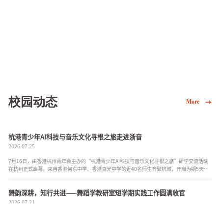
校园动态
More
杭港青少年AI科技与音乐文化寻根之旅走进浙音
2026.07.25
7月16日，由香港杭州青年会主办的“杭港青少年AI科技与音乐文化寻根之旅”研学交流活动
在杭州正式启幕。来自香港何东中学、香港真光中学的近40名师生齐聚杭城，开启为期5天、
融合前沿科技与人文艺术于一体的沉浸式研学之行。活动次日，交流...
舞韵深耕，知行共进——舞蹈学教研室短学期实践工作圆满收官
2026.07.21
为深化人才培养，夯实学生专业技能与教学实践能力、拓宽学术视野，近期，舞蹈学教研室依