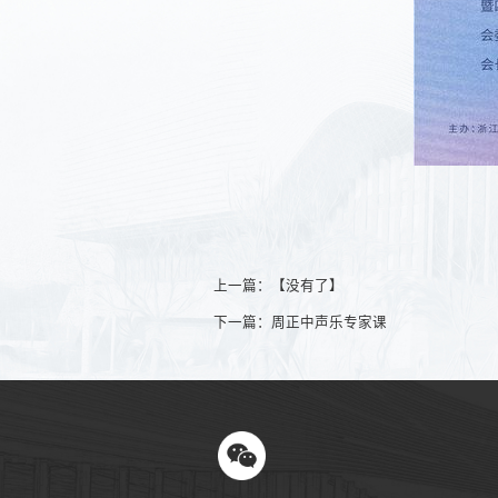
上一篇：【没有了】
下一篇：周正中声乐专家课