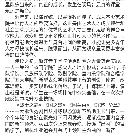
里能练出来的。真正的成长，发生在现场；最真的课堂，
永远是舞台。
近年来，以演代练、以赛促教的模式，成为不少艺术
院校培育人才的重要选择。这正是由艺术人才成长规律和
社会需求所决定的：优秀的艺术人才需要有足够的舞台驾
驭能力，观众则需要更多能真正打动人心的艺术作品。只
有尽可能地消弭课堂与舞台之间的距离，才能让更多青年
人才尽快成长起来、脱颖而出，从而为观众呈现更丰富多
样的口碑佳作。
建校之初，浙江音乐学院便启动包含大量舞台实践、
一人一策的“叔同学院”拔尖人才培养模式；2020年，乐
队学院、民族乐队学院、歌剧学院、室内乐学院和合唱学
院“五大学院”新型表演学科教学平台的创设，使这一改
革思路进一步实现系统化落地。于是，排练就是上课，演
出就是考试，学生在一场场排练中夯实基础，在一次次实
践反馈中提升专业技能。
《战士之路》《国之歌》《图兰朵》《宋韵·华章》
……一大批优秀剧目从排练现场源源不断地生长出来，一
个个年轻的身影在聚光灯下闪闪发光，逐渐成为国内音乐
圈的新生顶流。从四次登上央视春晚、接连“出圈”的舞
蹈学子，到杭州亚运会开幕式上领唱主题曲的“浙音