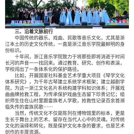
三、沿着文脉前行
中国传统的器乐、戏曲、民歌等音乐文化，尤其是浙
江本土的历史文化传统，一直是浙江音乐学院最鲜明的身
份标识。
十年间，浙江音乐学院致力于将那些即将消逝于时间
长河的声音一一找回来。通过教育、研究、创作和表演，
学校闯出了一条体系化的保护路径。
比如，开展国家社科基金艺术学重大项目《琴学文化
体系研究》，为千年古琴建立系统学术框架；建立越剧学
院，为这一浙江文化名片系统构建学科知识体系；开展戏
曲曲牌抢救工程，为传承保护戏曲生态留下珍贵记忆；组
织师生住在山村里跟畲族老人学歌，抢救性记录百余首濒
临失传的畲族民歌……
当然，传统文化不仅是陈列在博物馆里的标本，更是
生长于舞台上的艺术、留存在当代人心中的灵魂。对传统
文化的演绎和转化，既是保护文化本身的要求，也是艺术
创作的丰厚资源。