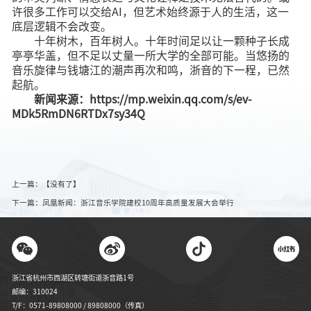
许很多工作可以交给AI，但艺术始终源于人的生活，这一
底层逻辑不会改变。
十年树木，百年树人。十年时间足以让一颗种子长成
亭亭华盖，但不足以丈量一所大学的全部可能。当悠扬的
音乐旋律与钱塘江的潮声再次和鸣，浙音的下一程，已然
起航。
新闻来源：https://mp.weixin.qq.com/s/ev-
MDk5RmDN6RTDx7sy34Q
上一篇：【没有了】
下一篇：凤凰新闻：浙江音乐学院建校10周年高质量发展大会举行
浙江省杭州市西湖区转塘街道浙音路1号
邮编：310024
T/F：0571-89808000 / 89808000（传真）