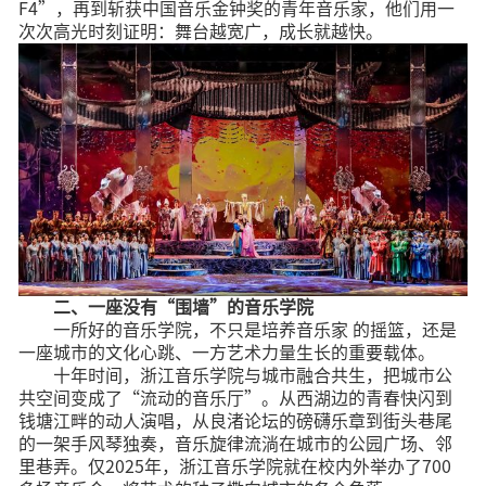
F4”，再到斩获中国音乐金钟奖的青年音乐家，他们用一
次次高光时刻证明：舞台越宽广，成长就越快。
二、一座没有“围墙”的
音乐学院
一所好的音乐学院，不只是培养音乐家 的摇篮，还是
一座城市的文化心跳、一方艺术力量生长的重要载体。
十年时间，浙江音乐学院与城市融合共生，把城市公
共空间变成了“流动的音乐厅”。从西湖边的青春快闪到
钱塘江畔的动人演唱，从良渚论坛的磅礴乐章到街头巷尾
的一架手风琴独奏，音乐旋律流淌在城市的公园广场、邻
里巷弄。仅2025年，浙江音乐学院就在校内外举办了700