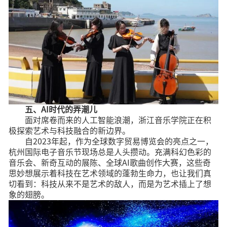
五、AI时代的弄潮儿
面对席卷而来的人工智能浪潮，浙江音乐学院正在积
极探索艺术与科技融合的新边界。
自2023年起，作为全球数字贸易博览会的亮点之一，
杭州国际电子音乐节现场总是人头攒动。充满科幻色彩的
音乐会、新奇互动的展陈、全球AI歌曲创作大赛，这些奇
思妙想展示着科技在艺术领域的蓬勃生命力，也让我们真
切看到：科技从来不是艺术的敌人，而是为艺术插上了想
象的翅膀。