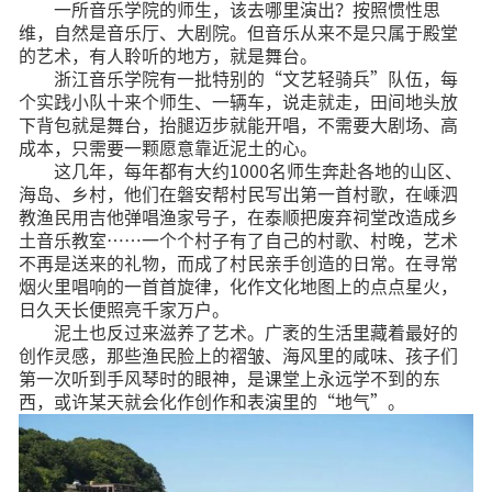
一所音乐学院的师生，该去哪里演出？按照惯性思
维，自然是音乐厅、大剧院。但音乐从来不是只属于殿堂
的艺术，有人聆听的地方，就是舞台。
浙江音乐学院有一批特别的“文艺轻骑兵”队伍，每
个实践小队十来个师生、一辆车，说走就走，田间地头放
下背包就是舞台，抬腿迈步就能开唱，不需要大剧场、高
成本，只需要一颗愿意靠近泥土的心。
这几年，每年都有大约1000名师生奔赴各地的山区、
海岛、乡村，他们在磐安帮村民写出第一首村歌，在嵊泗
教渔民用吉他弹唱渔家号子，在泰顺把废弃祠堂改造成乡
土音乐教室……一个个村子有了自己的村歌、村晚，艺术
不再是送来的礼物，而成了村民亲手创造的日常。在寻常
烟火里唱响的一首首旋律，化作文化地图上的点点星火，
日久天长便照亮千家万户。
泥土也反过来滋养了艺术。广袤的生活里藏着最好的
创作灵感，那些渔民脸上的褶皱、海风里的咸味、孩子们
第一次听到手风琴时的眼神，是课堂上永远学不到的东
西，或许某天就会化作创作和表演里的“地气”。