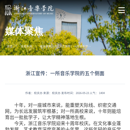
媒体聚焦
首页
浙音新闻
媒体聚焦
浙江宣传：一所音乐学院的五个侧面
浙江宣传：一所音乐学院的五个侧面
作者：校庆办
来源：校庆办
发布时间：2026-05-23
人气：
1404
十年，对一座城市来说，能重塑天际线、织密交通
网，为长远发展筑牢根基；对一所高校来说，十年则能培
育出一批批学子，让大学精神落地生根。
今天，浙江音乐学院迎来十周年校庆。在文化事业蓬
勃发展、艺术教育深度变革的十年里，这所年轻的音乐学