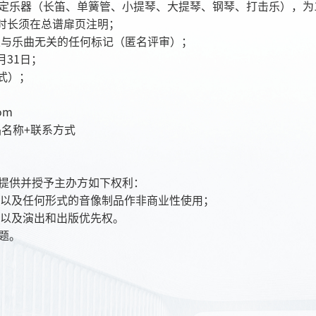
指定乐器（长笛、单簧管、小提琴、大提琴、钢琴、打击乐），为
具体时长须在总谱扉页注明；
名及与乐曲无关的任何标记（匿名评审）；
月31日；
格式）；
om
品名称+联系方式
偿提供并授予主办方如下权利：
以及任何形式的音像制品作非商业性使用；
以及演出和出版优先权。
题。