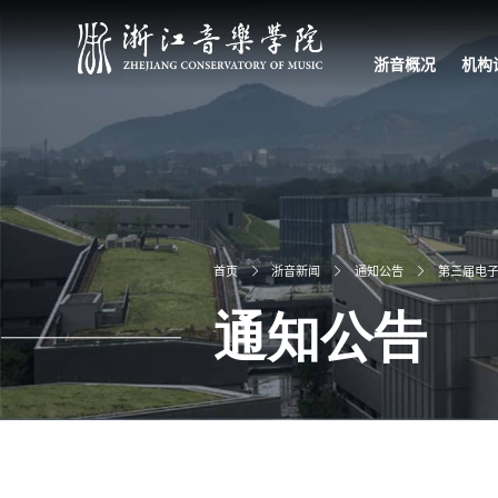
浙音概况
机构
学院简介
学院章程
现任领导
校园文化
信息公开
学校宣传片
党政
教学
科研
教辅
直属
首页
浙音新闻
通知公告
第三届电
通知公告