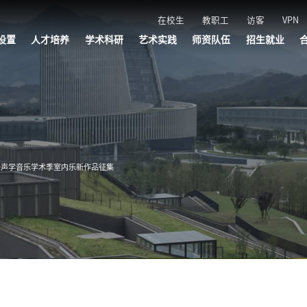
在校生
教职工
访客
VPN
设置
人才培养
学术科研
艺术实践
师资队伍
招生就业
管理机构
机构
机构
机构
机构
本科生教育
研究生教育
附属音乐学校
五大学院
叔同学院
社会美育
科研平台
学术交流
创研成果
艺术品牌
演出活动
文艺轻骑兵
浙音直播
师资队伍
招聘公告
招聘报名
招生网
就业网
子声学音乐学术季室内乐新作品征集