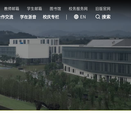
教师邮箱
学生邮箱
图书馆
校务服务网
旧版官网
搜索
EN
合作交流
学在浙音
校庆专栏
国际（港澳台）交流
国内交流
校友风采
教育基金会
浙音成长
浙音学堂
快乐教室
线上音乐会
视听浙音