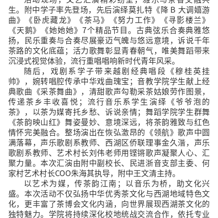
生。附中学子率先登场，先后演绎莫扎特《降 B 大调嬉游
曲》《卧虎藏龙》《茶马》《努力工作》《寻影楼兰》
《天鹅》《她她她》7个精品节目。古典弦乐合奏典雅悠
扬，民乐重奏与合奏尽展豪迈气魄与悠远意境，诉说千年
茶路的文化底蕴；活力歌舞彰显青春朝气，唯美舞蹈带来
沉浸式视觉体验，流行重唱唱响新时代青年风采。
随后，戏剧系学子带来越剧经典唱段《穆桂英挂
帅》，婉转唱腔传承中华戏曲瑰宝；音教学院学生献上经
典歌曲《采茶舞曲》，清甜歌声勾勒采茶姑娘劳作图景，
传递茶乡丰收喜悦；流行音乐系学生演绎《爷爷泡的
茶》，以茶为媒寄托乡愁、诉说亲情；舞蹈学院学生群舞
《茶韵映山红》舞姿曼妙、意境深远，将茶韵雅致与红色
情怀完美融合。整场演出在恢弘激昂的《领航》歌声中圆
满落幕，声乐歌剧系教师、西湖区侨联理事金久湝，声乐
歌剧系教师、艺术村长刘伟老师用铿锵歌声凝聚人心、汇
聚力量。本次汇演由附中副校长、民进浙音支部主委、何
家村艺术村长COO朱海其执导，附中王文清主持。
以艺术为媒，传茶韵江南；以音乐为桥，助文化兴
盛。本次活动不仅弘扬中华优秀茶文化与西湖地域特色文
化，更丰富了茶博会文化内涵，向世界展现西湖茶文化的
独特魅力。学院将持续深化校地统战交流合作，依托专业