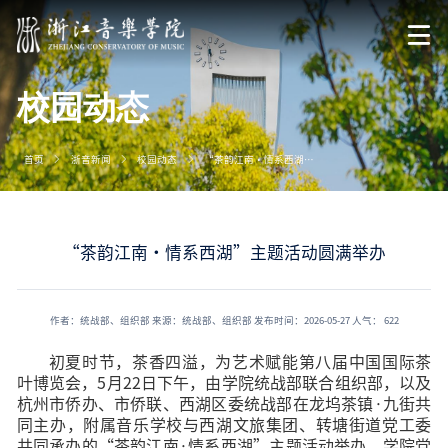
校园动态
首页
浙音新闻
校园动态
“茶韵江南・情系西湖”主题活动圆满举办
“茶韵江南・情系西湖”主题活动圆满举办
作者：统战部、组织部
来源：统战部、组织部
发布时间：2026-05-27
人气：
622
初夏时节，茶香四溢，为艺术赋能第八届中国国际茶
叶博览会，5月22日下午，由学院统战部联合组织部，以及
杭州市侨办、市侨联、西湖区委统战部在龙坞茶镇·九街共
同主办，附属音乐学校与西湖文旅集团、转塘街道党工委
共同承办的“茶韵江南·情系西湖”主题活动举办。学院党