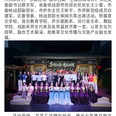
委副书记蔡亦军，省委统战部侨务综合处处长王少雷，市
委统战部副部长、市侨办主任王新宇，市侨联党组成员白
建军，区委常委、统战部部长柴闻乐等出席活动。附属音
乐学校、音乐教育学院、声乐歌剧系、流行音乐系、舞蹈
学院、戏剧系师生代表及各界嘉宾齐聚一堂，以茶文化为
纽带，融合艺术展演，助推茶文化传播与文旅产业融合发
展。
活动现场，文艺汇演精彩纷呈，雅乐与茶香交融共