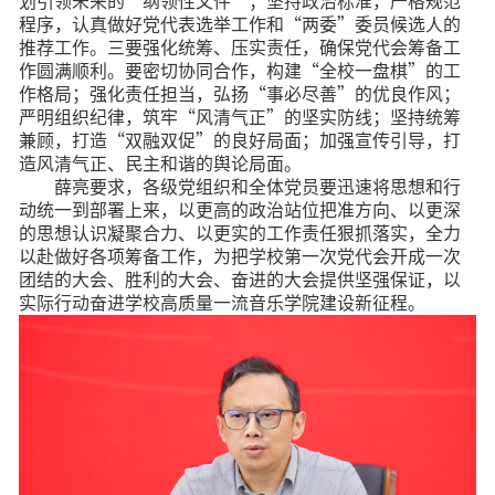
划引领未来的“纲领性文件”；坚持政治标准，严格规范
程序，认真做好党代表选举工作和“两委”委员候选人的
推荐工作。三要强化统筹、压实责任，确保党代会筹备工
作圆满顺利。要密切协同合作，构建“全校一盘棋”的工
作格局；强化责任担当，弘扬“事必尽善”的优良作风；
严明组织纪律，筑牢“风清气正”的坚实防线；坚持统筹
兼顾，打造“双融双促”的良好局面；加强宣传引导，打
造风清气正、民主和谐的舆论局面。
薛亮要求，各级党组织和全体党员要迅速将思想和行
动统一到部署上来，以更高的政治站位把准方向、以更深
的思想认识凝聚合力、以更实的工作责任狠抓落实，全力
以赴做好各项筹备工作，为把学校第一次党代会开成一次
团结的大会、胜利的大会、奋进的大会提供坚强保证，以
实际行动奋进学校高质量一流音乐学院建设新征程。