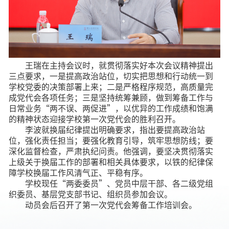
王瑞在主持会议时，就贯彻落实好本次会议精神提出
三点要求，一是提高政治站位，切实把思想和行动统一到
学校党委的决策部署上来；二是严格程序规范，高质量完
成党代会各项任务；三是坚持统筹兼顾，做到筹备工作与
日常业务“两不误、两促进”，以优异的工作成绩和饱满
的精神状态迎接学校第一次党代会的胜利召开。
李波就换届纪律提出明确要求，指出要提高政治站
位，强化责任担当；要强化教育引导，筑牢思想防线；要
深化监督检查，严肃执纪问责。他强调，要坚决贯彻落实
上级关于换届工作的部署和相关具体要求，以铁的纪律保
障学校换届工作风清气正、平稳有序。
学校现任“两委委员”、党员中层干部、各二级党组
织委员、基层党支部书记、组织员参加会议。
动员会后召开了第一次党代会筹备工作培训会。