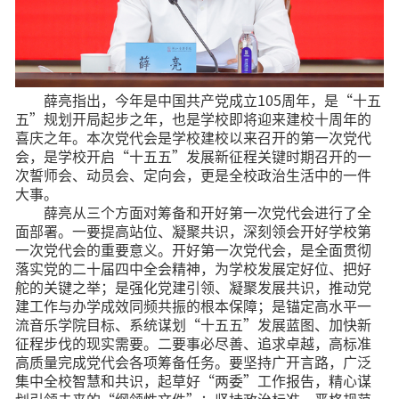
薛亮指出，今年是中国共产党成立105周年，是“十五
五”规划开局起步之年，也是学校即将迎来建校十周年的
喜庆之年。本次党代会是学校建校以来召开的第一次党代
会，是学校开启“十五五”发展新征程关键时期召开的一
次誓师会、动员会、定向会，更是全校政治生活中的一件
大事。
薛亮从三个方面对筹备和开好第一次党代会进行了全
面部署。一要提高站位、凝聚共识，深刻领会开好学校第
一次党代会的重要意义。开好第一次党代会，是全面贯彻
落实党的二十届四中全会精神，为学校发展定好位、把好
舵的关键之举；是强化党建引领、凝聚发展共识，推动党
建工作与办学成效同频共振的根本保障；是锚定高水平一
流音乐学院目标、系统谋划“十五五”发展蓝图、加快新
征程步伐的现实需要。二要事必尽善、追求卓越，高标准
高质量完成党代会各项筹备任务。要坚持广开言路，广泛
集中全校智慧和共识，起草好“两委”工作报告，精心谋