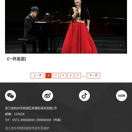
《一杯美酒》
...
上一页
1
2
3
4
5
下一页
浙江省杭州市西湖区转塘街道浙音路1号
邮编：310024
T/F：0571-89808000 / 89808000（传真）
浙江音乐学院党委宣传部负责维护