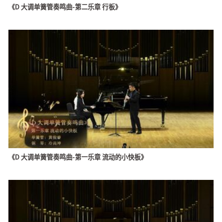
《D 大调单簧管奏鸣曲-第二乐章 行板》
《D 大调单簧管奏鸣曲-第一乐章 流动的小快板》