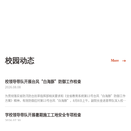
校园动态
More
校领导带队开展台风“白海豚”防御工作检查
2026.08.08
为贯彻落实省防汛防台抗旱指挥部相关要求和《全省教育系统第13号台风“白海豚”防御工作
方案》精神，有效防御应对第13号台风“白海豚”，8月8日上午，副院长金进喜带队深入校园
重点区域开展专项检查，后勤与安全保卫处负责人及相...
学校领导带队开展暑期施工工地安全专项检查
2026.07.30
为扎实推进学校“一校一策”建设项目提质升级，切实筑牢暑期校园施工安全防线，压实安全