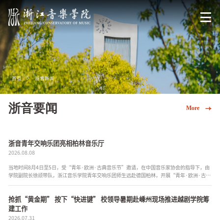
首页
浙音新闻
浙音要闻
More
浙音青年交响乐团亮相柏林音乐厅
2026.08.08
当地时间8月4日至5日，受“青年·欧洲·古典音乐节”邀请，在中国音乐家协会的指导下，由
学院副院长徐颃带队，浙江音乐学院青年交响乐团师生远赴德国柏林，开展“青年·欧洲·古典
音乐节”系列演出交流...
抢抓“黄金期” 按下“快进键” 校领导暑期赴嵊州现场推进越剧学院筹
建工作
2026.07.31