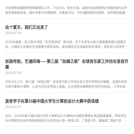
为加快推进越剧学院筹备建设工作，7月28日，院长王瑞、副院长金进喜带队专程赴嵊州召开
现场调度推进会，嵊州市委书记裘建勇，市委副书记、市长潘超英陪同调研。 在听取校园建设
情况汇报后，王瑞表示，越剧学院是省委省政府高度重视的重点项目，也是...
这个夏天，我们又出发了
2026.07.30
2026年盛夏，浙江音乐学院“文艺轻骑兵”再出发。近千名师生以助力高质量发展为首要任
务，以满足人民美好生活需要为根本目的，紧扣基层文化发展的现实需求，奔赴浙江各地开展
文艺赋美行动，把音乐带进田间地头、种进社区村落，形成一道道流...
丝路传韵，艺通四海——第三届“丝绸之路”全球音乐家工作坊在浙音开
幕
2026.07.28
7月26日上午，第三届“丝绸之路”全球音乐家工作坊在浙江音乐学院拉开帷幕。多国优秀音
乐家齐聚西子湖畔，让多元文化在琴弦上相逢，让古老的丝路精神在音符间流淌。 工作坊由浙
江音乐学院与美国丝绸之路乐团主办。活动以“丝路传韵，...
浙音学子在第19届中国大学生计算机设计大赛中获佳绩
2026.07.27
近日，2026年第19届中国大学生计算机设计大赛杭州决赛区赛事在浙音圆满落幕。学校学生
在计算机音乐创作类别荣获配乐与声音设计类一等奖1项、二等奖1项，歌曲类二等奖1项。 其
中，一等奖《墨檐境韵》（作者：黄舜杭、燕国韬，指导老师：万方、曾紫乔...